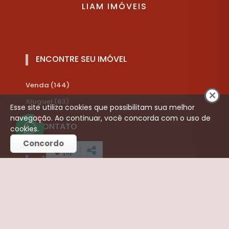
LIAM IMÓVEIS
ENCONTRE SEU IMÓVEL
Venda (144)
Aluguel (63)
Esse site utiliza cookies que possibilitam sua melhor
navegação. Ao continuar, você concorda com o uso de
1
CONTATO
cookies.
Concordo
(
0
)
Telefone:
(16) 3252-3421
(16) 99787-8910