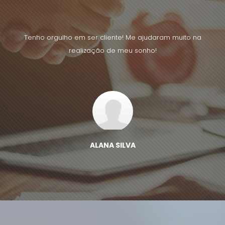
uito na
Tenho orgulho em ser cliente! Me ajudaram muito na
Tenho 
realização de meu sonho!
ALANA SILVA