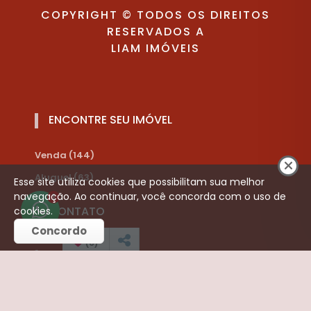
COPYRIGHT © TODOS OS DIREITOS
RESERVADOS A
LIAM IMÓVEIS
ENCONTRE SEU IMÓVEL
Venda (144)
Aluguel (63)
Esse site utiliza cookies que possibilitam sua melhor
navegação. Ao continuar, você concorda com o uso de
1
CONTATO
cookies.
Concordo
(
0
)
Telefone:
(16) 3252-3421