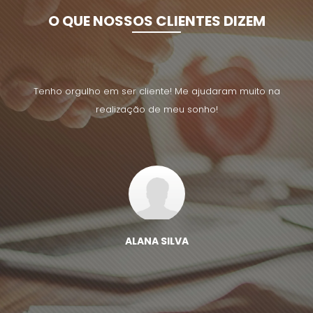
O QUE NOSSOS CLIENTES DIZEM
uito na
Tenho orgulho em ser cliente! Me ajudaram muito na
Tenho 
realização de meu sonho!
ALANA SILVA