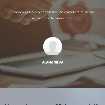
uito na
Tenho orgulho em ser cliente! Me ajudaram muito na
Tenho 
realização de meu sonho!
ALANA SILVA