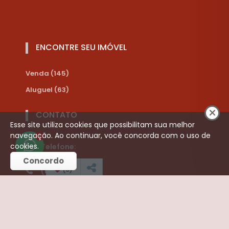
ENCONTRE SEU IMÓVEL
Venda (145)
Aluguel (63)
CONTATO
Esse site utiliza cookies que possibilitam sua melhor
navegação. Ao continuar, você concorda com o uso de
1
cookies.
Telefone:
Concordo
(
0
)
(16) 3252-3421
(16) 99787-8910
liamimoveis@hotmail.com