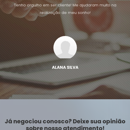
uito na
Tenho orgulho em ser cliente! Me ajudaram muito na
Tenho 
realização de meu sonho!
ALANA SILVA
Já negociou conosco? Deixe sua opinião
sobre nosso atendimento!