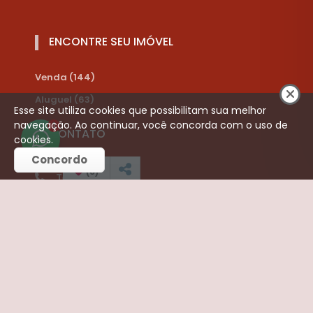
ENCONTRE SEU IMÓVEL
Venda (144)
Aluguel (63)
Esse site utiliza cookies que possibilitam sua melhor
navegação. Ao continuar, você concorda com o uso de
1
CONTATO
cookies.
Concordo
(
0
)
Telefone:
(16) 3252-3421
(16) 99787-8910
liamimoveis@hotmail.com