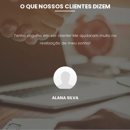
O QUE NOSSOS CLIENTES DIZEM
uito na
Tenho orgulho em ser cliente! Me ajudaram muito na
Tenho 
realização de meu sonho!
ALANA SILVA