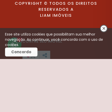
COPYRIGHT © TODOS OS DIREITOS
RESERVADOS A
LIAM IMÓVEIS
Esse site utiliza cookies que possibilitam sua melhor
navegação. Ao continuar, você concorda com o uso de
1
ENCONTRE SEU IMÓVEL
cookies.
Concordo
Venda (144)
(
0
)
Aluguel (64)
CONTATO
Telefone:
(16) 3252-3421