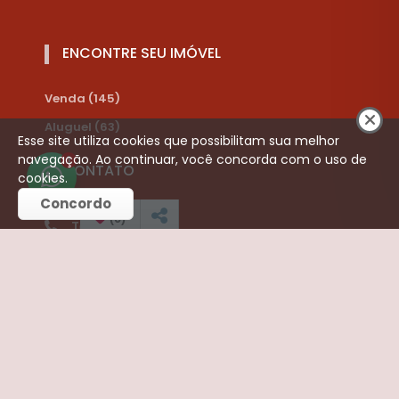
ENCONTRE SEU IMÓVEL
Venda (145)
Aluguel (63)
Esse site utiliza cookies que possibilitam sua melhor
navegação. Ao continuar, você concorda com o uso de
1
CONTATO
cookies.
Concordo
(
0
)
Telefone:
(16) 3252-3421
(16) 99787-8910
liamimoveis@hotmail.com