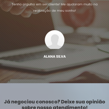
uito na
Tenho orgulho em ser cliente! Me ajudaram muito na
Tenho 
realização de meu sonho!
ALANA SILVA
Já negociou conosco? Deixe sua opinião
sobre nosso atendimento!