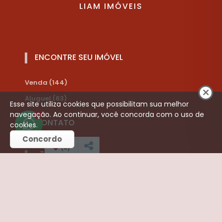
LIAM IMÓVEIS
ENCONTRE SEU IMÓVEL
Venda (144)
Aluguel (63)
Esse site utiliza cookies que possibilitam sua melhor
navegação. Ao continuar, você concorda com o uso de
1
CONTATO
cookies.
Concordo
(
0
)
Telefone:
(16) 3252-3421
(16) 99787-8910