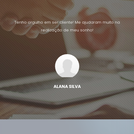
uito na
Tenho orgulho em ser cliente! Me ajudaram muito na
Tenho 
realização de meu sonho!
ALANA SILVA