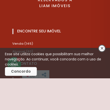
LIAM IMÓVEIS
ENCONTRE SEU IMÓVEL
Venda (145)
Aluguel (63)
Esse site utiliza cookies que possibilitam sua melhor
navegação. Ao continuar, você concorda com o uso de
1
CONTATO
cookies.
Concordo
(
0
)
Telefone:
(16) 3252-3421
(16) 99787-8910