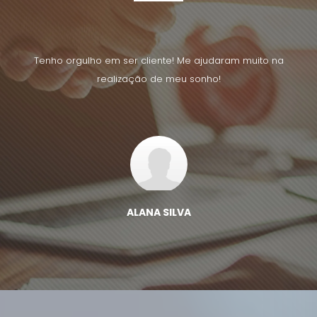
uito na
Tenho orgulho em ser cliente! Me ajudaram muito na
Tenho 
realização de meu sonho!
ALANA SILVA