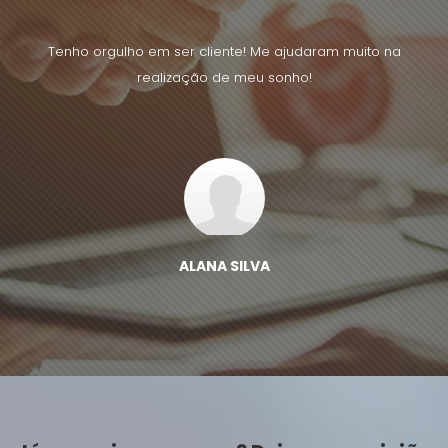
uito na
Tenho orgulho em ser cliente! Me ajudaram muito na
Tenho 
realização de meu sonho!
ALANA SILVA