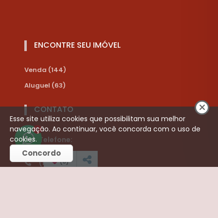
ENCONTRE SEU IMÓVEL
Venda (144)
Aluguel (63)
CONTATO
Esse site utiliza cookies que possibilitam sua melhor
navegação. Ao continuar, você concorda com o uso de
1
cookies.
Telefone:
Concordo
(
0
)
(16) 3252-3421
(16) 99787-8910
liamimoveis@hotmail.com