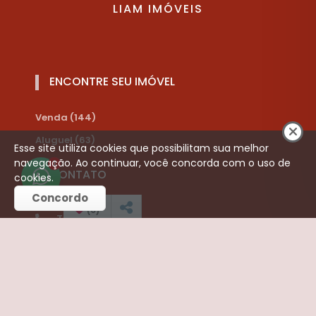
LIAM IMÓVEIS
ENCONTRE SEU IMÓVEL
Venda (144)
Aluguel (63)
Esse site utiliza cookies que possibilitam sua melhor
navegação. Ao continuar, você concorda com o uso de
1
CONTATO
cookies.
Concordo
(
0
)
Telefone:
(16) 3252-3421
(16) 99787-8910