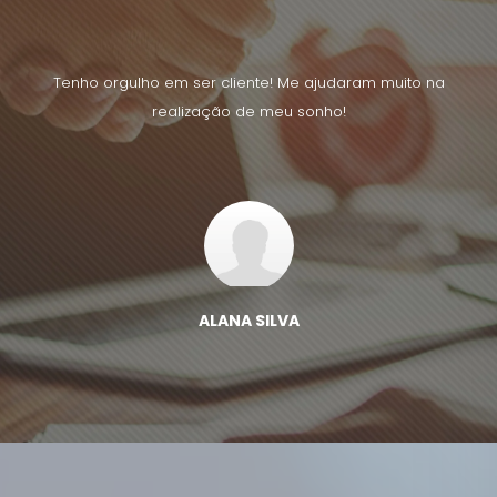
uito na
Tenho orgulho em ser cliente! Me ajudaram muito na
Tenho 
realização de meu sonho!
ALANA SILVA