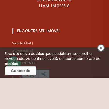
LIAM IMÓVEIS
ENCONTRE SEU IMÓVEL
Venda (144)
Aluguel (64)
Esse site utiliza cookies que possibilitam sua melhor
navegação. Ao continuar, você concorda com o uso de
1
CONTATO
cookies.
Concordo
(
0
)
Telefone:
(16) 3252-3421
(16) 99787-8910