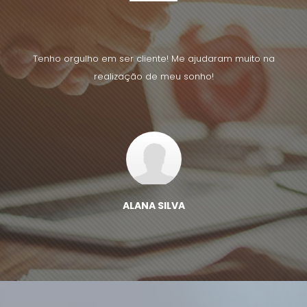
uito na
Tenho orgulho em ser cliente! Me ajudaram muito na
Tenho 
realização de meu sonho!
ALANA SILVA