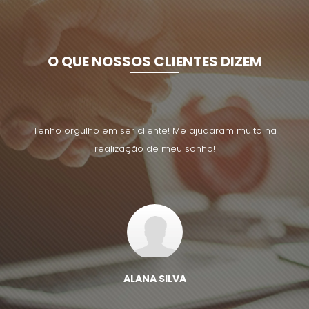
O QUE NOSSOS CLIENTES DIZEM
uito na
Tenho orgulho em ser cliente! Me ajudaram muito na
Tenho 
realização de meu sonho!
ALANA SILVA