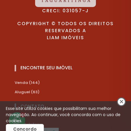
CRECI: 031057-J
COPYRIGHT © TODOS OS DIREITOS
RESERVADOS A
LIAM IMÓVEIS
ENCONTRE SEU IMÓVEL
Venda (144)
Aluguel (63)
CONTATO
Esse site utiliza cookies que possibilitam sua melhor
navegação. Ao continuar, você concorda com o uso de
1
cookies.
Telefone:
Concordo